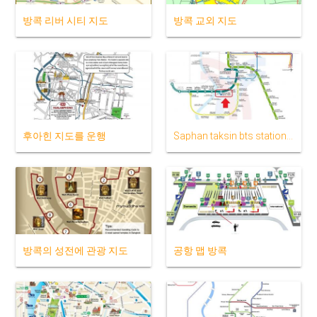
방콕 리버 시티 지도
방콕 교외 지도
후아힌 지도를 운행
Saphan taksin bts station 지도
방콕의 성전에 관광 지도
공항 맵 방콕