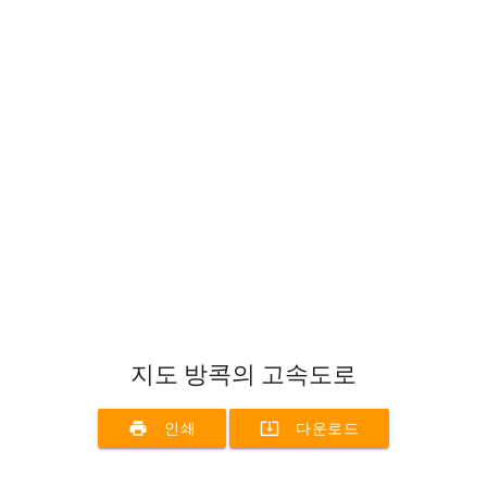
지도 방콕의 고속도로
print
system_update_alt
인쇄
다운로드