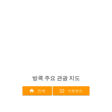
방콕 주요 관광 지도
print
system_update_alt
인쇄
다운로드