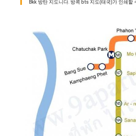
Bkk 방탄 지도니다. 방콕 bts 지도(태국)가 인쇄할