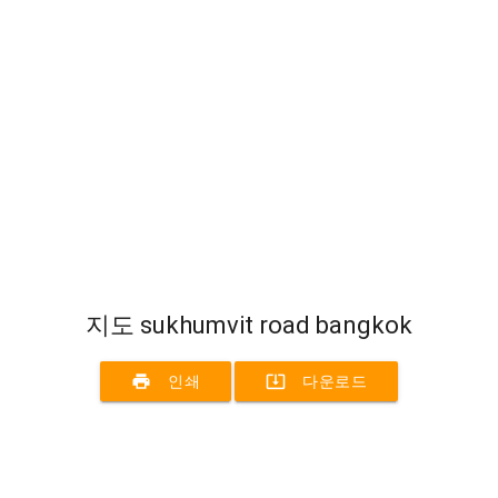
지도 sukhumvit road bangkok
print
system_update_alt
인쇄
다운로드